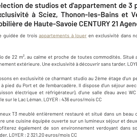
élection de studios et d'appartement de 3
xclusivité à Sciez, Thonon-les-Bains et 
bilière de Haute-Savoie CENTURY 21 Agen
te guidée de trois
appartements à louer
en exclusivité dans n
io de 22 m², au calme et proche de toutes commodités. Situé a
nnement extérieure. Une exclusivité à découvrir sans tarder. LO
sons en exclusivité ce charmant studio au 2ème étage d'un pe
 à pied du Port et de l'embarcadère. Il dispose d'un séjour avec
uisson électrique et réfrigérateur), d'une salle d'eau avec WC
le sur le Lac Léman. LOYER : 436 euros/mois CC
ineux T3 meublé entièrement restauré et situé dans un beau 
offre une cuisine équipée ouverte sur un lumineux séjour et d
profiterez également de son environnement verdoyant dans son
arder. LOYER : 2 321,20 euros/mois CC