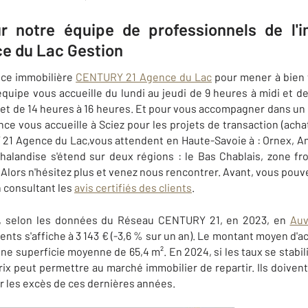
r notre équipe de professionnels de l'i
e du Lac Gestion
nce immobilière
CENTURY 21 Agence du Lac
pour mener à bien 
équipe vous accueille du lundi au jeudi de 9 heures à midi et de
 et de 14 heures à 16 heures. Et pour vous accompagner dans u
e vous accueille à Sciez pour les projets de transaction (acha
 Agence du Lac,vous attendent en Haute-Savoie​ à : Ornex, An
alandise s'étend sur deux régions : le Bas Chablais, zone fr
 Alors n'hésitez plus et venez nous rencontrer. Avant, vous pouve
n consultant les
avis certifiés des clients
.
s, selon les données du Réseau CENTURY 21, en 2023, en
Auv
ts s'affiche à 3 143 € (-3,6 % sur un an). Le montant moyen d'
une superficie moyenne de 65,4 m². En 2024, si les taux se stab
 prix peut permettre au marché immobilier de repartir. Ils doiven
er les excès de ces dernières années.