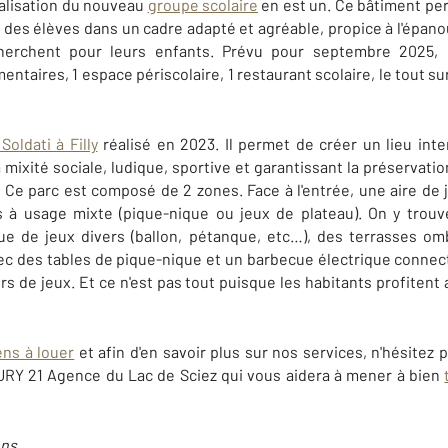
éalisation du nouveau
groupe scolaire
en est un. Ce bâtiment per
l des élèves dans un cadre adapté et agréable, propice à l'épa
herchent pour leurs enfants. Prévu pour septembre 2025, il
entaires, 1 espace périscolaire, 1 restaurant scolaire, le tout s
Soldati à Filly
réalisé en 2023. Il permet de créer un lieu int
 mixité sociale, ludique, sportive et garantissant la préservati
s. Ce parc est composé de 2 zones. Face à l'entrée, une aire de 
 à usage mixte (pique-nique ou jeux de plateau). On y trouv
ue de jeux divers (ballon, pétanque, etc…), des terrasses o
c des tables de pique-nique et un barbecue électrique connect
rs de jeux. Et ce n'est pas tout puisque les habitants profitent 
ens à louer
et afin d'en savoir plus sur nos services, n'hésitez 
RY 21 Agence du Lac de Sciez qui vous aidera à mener à bien
ns.