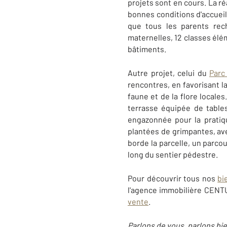
projets sont en cours. La r
bonnes conditions d'accuei
que tous les parents rec
maternelles, 12 classes élém
bâtiments.
Autre projet, celui du
Parc 
rencontres, en favorisant la
faune et de la flore locale
terrasse équipée de tables
engazonnée pour la pratiq
plantées de grimpantes, ave
borde la parcelle, un parcou
long du sentier pédestre.
Pour découvrir tous nos
bi
l'agence immobilière CENTU
vente
.
Parlons de vous, parlons bie